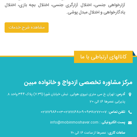
آزارخواهی جنسی، اختلال آزارگری جنسی، اختلال بچه بازی، اختلال
یادگارخواهی و اختلال مبدل پوشی.
مشاهده شرح خدمات
کانالهای ارتباطی با ما
مرکز مشاوره تخصصی ازدواج و خانواده مبین
آدرس:
تهران خ سی متری نیروی هوایی. نبش خیابان شورا (۷.۳۹) پلاک ۳۴۴ واحد ۸.
پذیرایی عصرها 16 الی 20
تلفن تماس:
09381272007-02177168109-02177986003
پست الکترونیکی :
info@mobinmoshaver.com
ساعات کاری:
عصرها از ساعت ۱۶ الی ۲۰