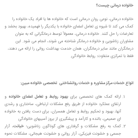
خانواده درمانی چیست؟
خانواده درمانی، نوعی روان درمانی است که خانواده ها یا افراد یک خانواده را
کمک می کند تا شیوه ی تعامل اعضای خانواده با یکدیگر را فهمیده، بهبود بخشد و
تعارضات را حل کنند. خانواده درمانی، معمولاً توسط درمانگرانی که به عنوان
مشاوران زناشویی و خانواده درمانگر شناخته می شوند، انجام می شود. این
درمانگران مانند سایر درمانگران، همان خدمت بهداشت روانی را ارائه می دهند،
فقط با تمرکزی متفاوت: روابط خانوادگی.
انواع خدمات مرکز مشاوره و خدمات روانشناختی تخصصی خانواده مبین:
ارائه کمک های تخصصی برای
بهبود روابط و تعامل اعضای خانواده
و
ارتقای عملکرد خانواده از طریق رفع مشکلات ارتباطی، ساختاری و رشدی
آنها، بهبود و تحکیم روابط و تعامل همسران، برای دست یافتن به خانواده
ای صمیمی، بالنده و کارآمد و پیشگیری از بروز آسیبهای خانوادگی
کمک به رفع مشکلات و گرفتاری های گوناگون زناشویی؛
خیانت
، آزار
جسمی و خشونت فیزیکی، آزار روانی و خشونت هیجانی، مشکلات نحوه